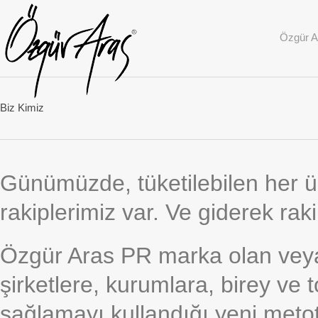
Özgür A
Biz Kimiz
Günümüzde, tüketilebilen her 
rakiplerimiz var. Ve giderek ra
Özgür Aras PR marka olan veya
şirketlere, kurumlara, birey ve t
sağlamayı kullandığı yeni metotl